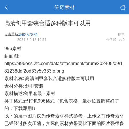
传奇素材
高清剑甲套装合适多种版本可以用
点击重新加载
mm257861
楼主
2024-8-9 18:19:54
719
0
996素材
封面图:
https://996oss.2tc.com/data/attachment/forum/202408/09/1
81238ddf2od33y5v333lo.png
素材名称: 高清剑甲套装合适多种版本可以用
素材分类: 剑甲套装
素材描述:剑甲套装 - 素材
补丁格式:已打包996格式（包含表格，坐标位置调整好了
的，下载即用!）
以下的展示图片仅为传奇素材样式参考，上传之前传奇素材
已经经过多次压缩，实际的素材效果要比下面的图片强很多